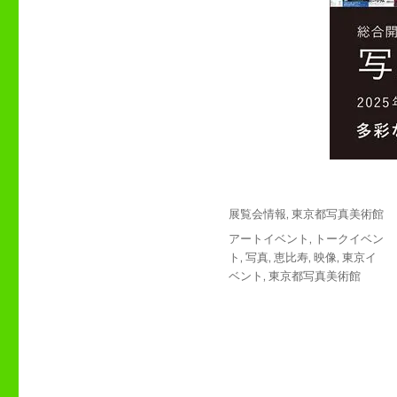
投
カ
展覧会情報
,
東京都写真美術館
稿
テ
タ
アートイベント
,
トークイベン
日:
ゴ
グ
ト
,
写真
,
恵比寿
,
映像
,
東京イ
リ
ベント
,
東京都写真美術館
ー