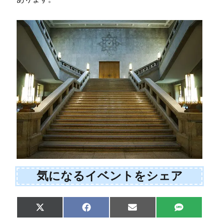
気になるイベントをシェア
Share
Share
Share
Share
X
F
E
S
on
on
on
on
(
a
m
M