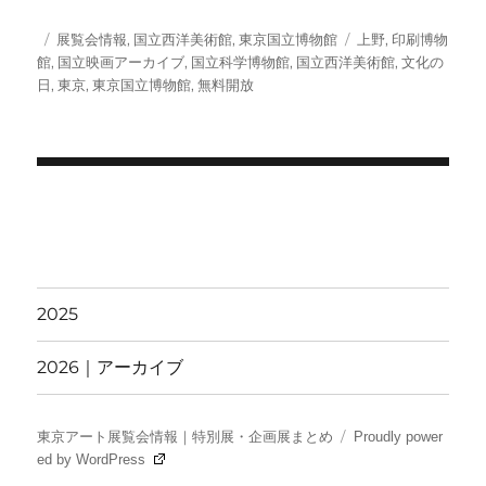
T
c
a
S
w
e
i
投
カ
タ
展覧会情報
,
国立西洋美術館
,
東京国立博物館
上野
,
印刷博物
i
b
l
稿
テ
グ
館
,
国立映画アーカイブ
,
国立科学博物館
,
国立西洋美術館
,
文化の
t
o
日:
ゴ
日
,
東京
,
東京国立博物館
,
無料開放
t
o
e
k
リ
r
ー
)
投
稿
ナ
ビ
2025
ゲ
2026｜アーカイブ
ー
シ
東京アート展覧会情報｜特別展・企画展まとめ
Proudly power
ed by WordPress
ョ