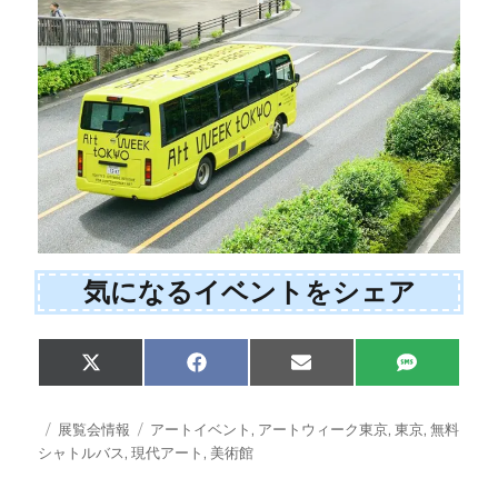
気になるイベントをシェア
Share
Share
Share
Share
X
F
E
S
on
on
on
on
(
a
m
M
T
c
a
S
w
e
i
投
カ
タ
展覧会情報
アートイベント
,
アートウィーク東京
,
東京
,
無料
i
b
l
稿
テ
グ
シャトルバス
,
現代アート
,
美術館
t
o
日:
ゴ
t
o
e
k