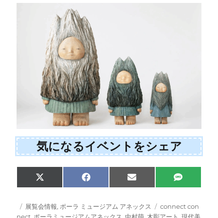
気になるイベントをシェア
Share
Share
Share
Share
X
F
E
S
on
on
on
on
(
a
m
M
T
c
a
S
w
e
i
投
カ
タ
展覧会情報
,
ポーラ ミュージアム アネックス
connect con
i
b
l
稿
テ
グ
nect
,
ポーラミュージアムアネックス
,
中村萌
,
木彫アート
,
現代美