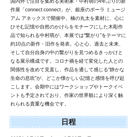
国内外で注目を集める美術家・中村萌の4年ぶりの新
作展「connect connect」が、銀座のポーラ ミュージ
アム アネックスで開催中。楠の丸太を素材に、心に
ひそむ記憶や自然のかけらをモチーフにした木彫作
品で知られる中村萌が、本展では“繋がり”をテーマに
約10点の新作・旧作を発表。心と心、過去と未来、
そして自分自身の中の繋がりを見つめるきっかけと
なる展示構成です。コロナ禍を経て変化した人との
関係性を改めて見直し、作品を通して感じる“静かな
生命の息吹”が、どこか懐かしい記憶と感情を呼び起
こします。会期中にはワークショップやトークイベ
ントも予定されており、作家の世界観により深く触
れられる貴重な機会です。
日程