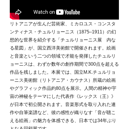
リトアニアが生んだ芸術家、ミカロユス・コンスタ
ンティナス・チュルリョーニス（1875–1911）の幻
想的な世界を紹介する「チュルリョーニス展 内な
る星図」が、国立西洋美術館で開催されます。絵画
と音楽という二つの領域で才能を発揮したチュルリ
ョーニスは、わずか数年の創作期間で300点を超える
作品を残しました。本展では、国立M.K.チュルリョ
ーニス美術館（リトアニア・カウナス）所蔵の絵画
やグラフィック作品約80点を展示。人間の精神や宇
宙の神秘をテーマにした代表作《レックス（王）》
が日本で初公開されます。音楽形式を取り入れた連
作や自筆楽譜など、彼の感性が織りなす「音が聴こ
える絵画」の魅力を体感できる、日本では34年ぶり
となる回顧展です。