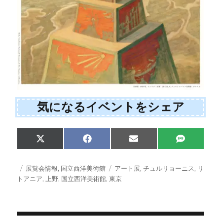
気になるイベントをシェア
Share
Share
Share
Share
X
F
E
S
on
on
on
on
(
a
m
M
T
c
a
S
w
e
i
投
カ
タ
展覧会情報
,
国立西洋美術館
アート展
,
チュルリョーニス
,
リ
i
b
l
稿
テ
グ
トアニア
,
上野
,
国立西洋美術館
,
東京
t
o
日:
ゴ
t
o
e
k
リ
r
ー
)